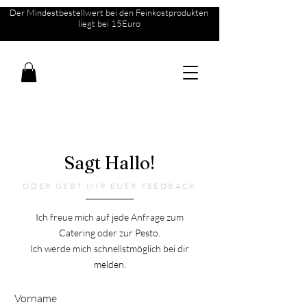
Der Mindestbestellwert bei den Feinkostprodukten
liegt bei 15Euro
Sagt Hallo!
ODER GEBT MIR EUER FEEDBACK
Ich freue mich auf jede Anfrage zum
Catering oder zur Pesto.
Ich werde mich schnellstmöglich bei dir
melden.
Vorname